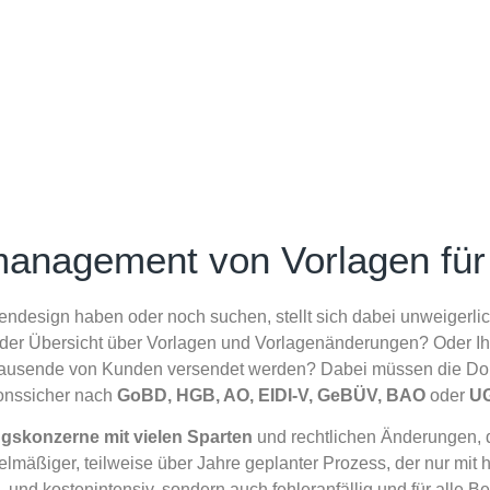
management von Vorlagen für
endesign haben oder noch suchen, stellt sich dabei unweigerl
n der Übersicht über Vorlagen und Vorlagenänderungen? Oder Ih
n Tausende von Kunden versendet werden? Dabei müssen die 
sionssicher nach
GoBD, HGB, AO, EIDI-V, GeBÜV, BAO
oder
U
gskonzerne mit vielen Sparten
und rechtlichen Änderungen, 
äßiger, teilweise über Jahre geplanter Prozess, der nur mit
t- und kostenintensiv, sondern auch fehleranfällig und für alle 