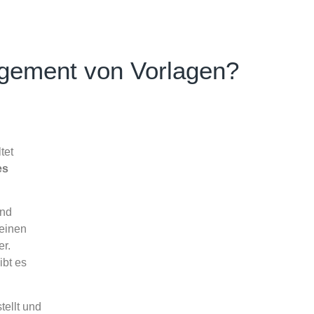
agement von Vorlagen?
tet
es
und
 einen
r.
ibt es
ellt und