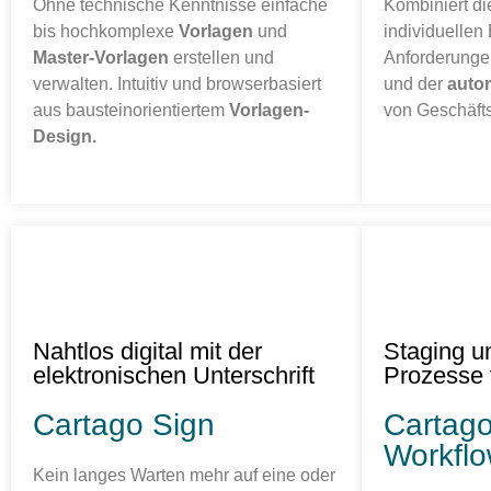
Ohne technische Kenntnisse einfache
Kombiniert die
bis hochkomplexe
Vorlagen
und
individuellen
Master-Vorlagen
erstellen und
Anforderung
verwalten. Intuitiv und browserbasiert
und der
autom
aus bausteinorientiertem
Vorlagen-
von Geschäfts
Design.
Nahtlos digital mit der
Staging u
elektronischen Unterschrift
Prozesse 
Cartago Sign
Cartag
Workflo
Kein langes Warten mehr auf eine oder