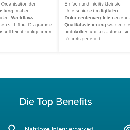
e Organisation der
Einfach und intuitiv kleinste
ellung
in allen
Unterschiede im
digitalen
tufen.
Workflow-
Dokumentenvergleich
erkenne
sen sich über Diagramme
Qualitätssicherung
werden di
isuell leicht konfigurieren.
protokolliert und als automatisie
Reports generiert.
Die Top Benefits
Nahtlose Integrierbarkeit