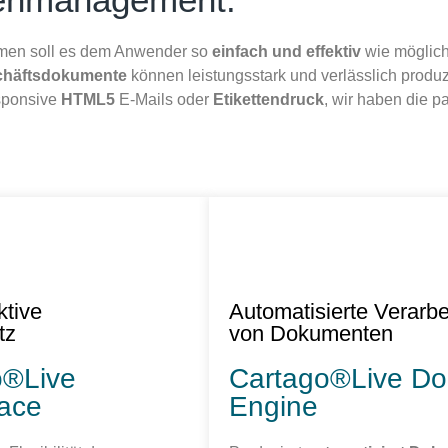
emen soll es dem Anwender so
einfach und effektiv
wie möglic
chäftsdokumente
können leistungsstark und verlässlich produzi
sponsive
HTML5
E-Mails oder
Etikettendruck
, wir haben die 
ktive
Automatisierte Verarbe
tz
von Dokumenten
o®Live
Cartago®Live Do
ace
Engine