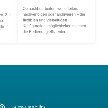
Ob nachbearbeiten, weiterleiten,
nachverfolgen oder archivieren – die
n. Zur
flexiblen
und
vielseitigen
ese
Konfigurationsmöglichkeiten machen
rte
die Bedienung effizienter.
Gute Usability