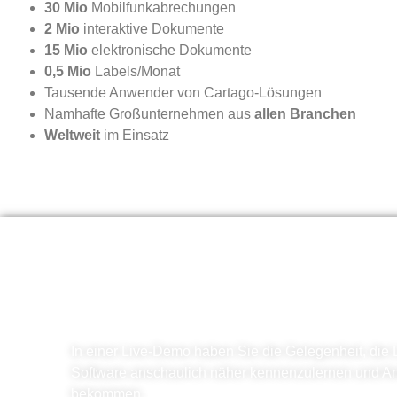
30 Mio
Mobilfunkabrechungen
2 Mio
interaktive Dokumente
15 Mio
elektronische Dokumente
0,5 Mio
Labels/Monat
Tausende Anwender von Cartago-Lösungen
Namhafte Großunternehmen aus
allen Branchen
Weltweit
im Einsatz
Cartago-Lösungen live 
In einer Live-Demo haben Sie die Gelegenheit, die
Software anschaulich näher kennenzulernen und An
bekommen.