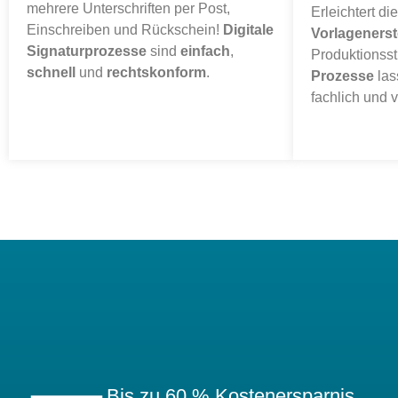
mehrere Unterschriften per Post,
Erleichtert di
Einschreiben und Rückschein!
Digitale
Vorlagenerst
Signaturprozesse
sind
einfach
,
Produktionss
schnell
und
rechtskonform
.
Prozesse
las
fachlich und v
Bis zu 60 % Kostenersparnis