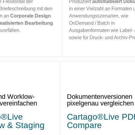
 Flexibilität der
Produziert
automatisiert Dok
 Briefeschreibung mit den
in einer Vielzahl an Formaten 
en an
Corporate Design
Anwendungsszenarien, wie
atisierten Bearbeitung
OnDemand / Batch in
vorfällen.
Ausgabenformaten wie Label- /
sowie für Druck- und Archiv-P
nd Worklow-
Dokumentenversionen
vereinfachen
pixelgenau vergleichen
o®Live
Cartago®Live PD
w & Staging
Compare