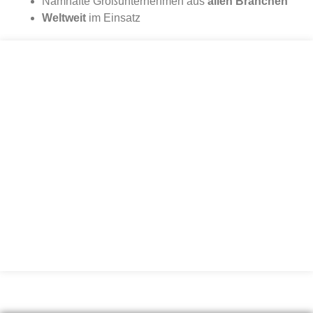
Namhafte Großunternehmen aus
allen Branchen
Weltweit
im Einsatz
40