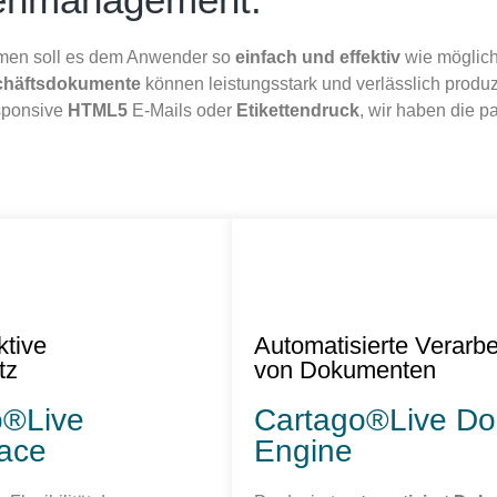
emen soll es dem Anwender so
einfach und effektiv
wie möglic
chäftsdokumente
können leistungsstark und verlässlich produzi
sponsive
HTML5
E-Mails oder
Etikettendruck
, wir haben die 
ktive
Automatisierte Verarbe
tz
von Dokumenten
o®Live
Cartago®Live Do
ace
Engine