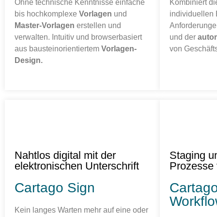
Ohne technische Kenntnisse einfache
Kombiniert die
bis hochkomplexe
Vorlagen
und
individuellen
Master-Vorlagen
erstellen und
Anforderung
verwalten. Intuitiv und browserbasiert
und der
autom
aus bausteinorientiertem
Vorlagen-
von Geschäfts
Design.
Nahtlos digital mit der
Staging u
elektronischen Unterschrift
Prozesse 
Cartago Sign
Cartag
Workflo
Kein langes Warten mehr auf eine oder