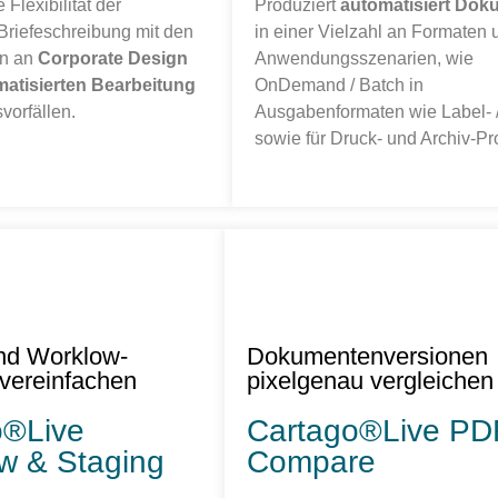
 Flexibilität der
Produziert
automatisiert Dok
 Briefeschreibung mit den
in einer Vielzahl an Formaten 
en an
Corporate Design
Anwendungsszenarien, wie
atisierten Bearbeitung
OnDemand / Batch in
vorfällen.
Ausgabenformaten wie Label- /
sowie für Druck- und Archiv-P
nd Worklow-
Dokumentenversionen
vereinfachen
pixelgenau vergleichen
o®Live
Cartago®Live PD
w & Staging
Compare