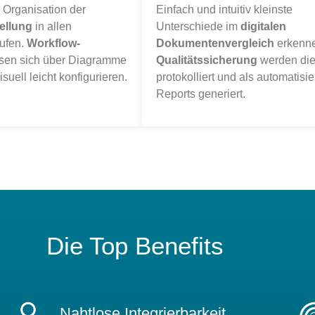
e Organisation der
Einfach und intuitiv kleinste
ellung
in allen
Unterschiede im
digitalen
tufen.
Workflow-
Dokumentenvergleich
erkenne
sen sich über Diagramme
Qualitätssicherung
werden di
isuell leicht konfigurieren.
protokolliert und als automatisie
Reports generiert.
Die Top Benefits
Nahtlose Integrierbarkeit