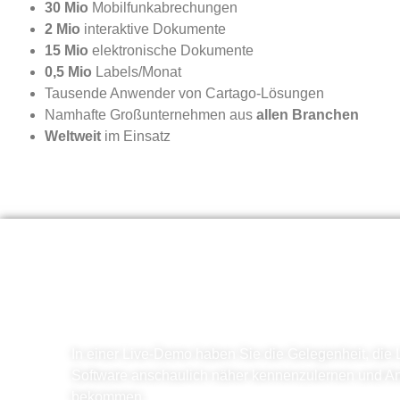
30 Mio
Mobilfunkabrechungen
2 Mio
interaktive Dokumente
15 Mio
elektronische Dokumente
0,5 Mio
Labels/Monat
Tausende Anwender von Cartago-Lösungen
Namhafte Großunternehmen aus
allen Branchen
Weltweit
im Einsatz
Cartago-Lösungen live 
In einer Live-Demo haben Sie die Gelegenheit, die
Software anschaulich näher kennenzulernen und An
bekommen.