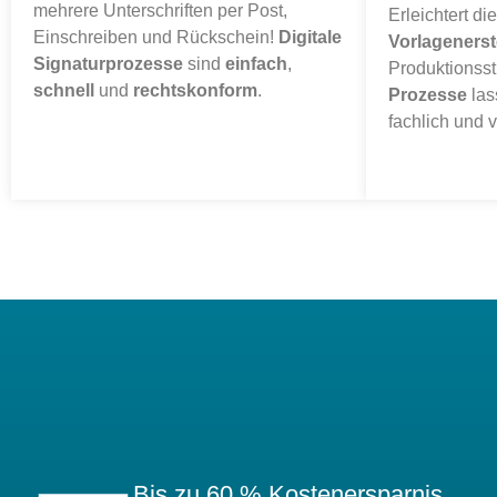
mehrere Unterschriften per Post,
Erleichtert di
Einschreiben und Rückschein!
Digitale
Vorlagenerst
Signaturprozesse
sind
einfach
,
Produktionss
schnell
und
rechtskonform
.
Prozesse
las
fachlich und v
Bis zu 60 % Kostenersparnis