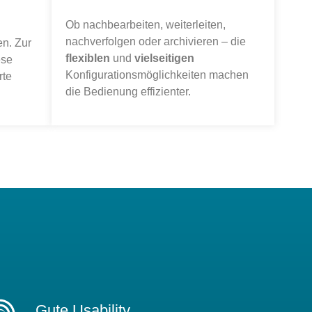
Ob nachbearbeiten, weiterleiten,
nachverfolgen oder archivieren – die
n. Zur
flexiblen
und
vielseitigen
ese
Konfigurationsmöglichkeiten machen
rte
die Bedienung effizienter.
Gute Usability